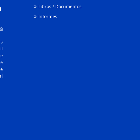
Libros / Documentos
Informes
es
il
ue
de
ue
el