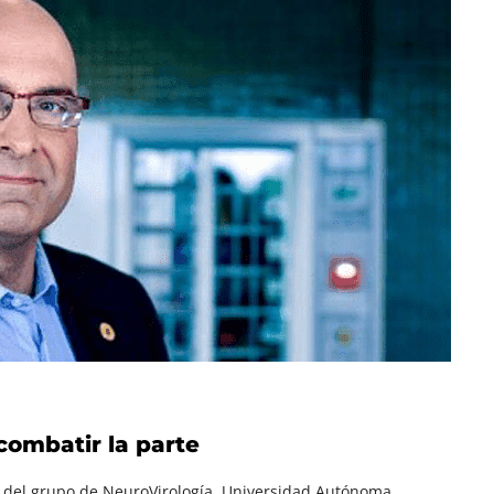
combatir la parte
 del grupo de NeuroVirología. Universidad Autónoma